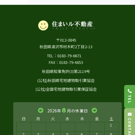
〒012-0845
秋田県湯沢市材木町2丁目2-13
TEL：0183-79-6671
FAX：0183-79-6653
秋田県知事免許(3)第2119号
(公社)秋田県宅地建物取引業協会
(公社)全国宅地建物取引業保証協会
TEL
8
2026年
月の休業日
日
月
火
水
木
金
土
CONTACT
1
2
3
4
5
6
7
8